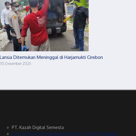
Lansia Ditemukan Meninggal di Harjamukti Cirebon
30 Desember 2025
PT. Kazah Digital Semesta
Citra Gardenia Pasalakan Blok B No. 20 Kel Pasalakan