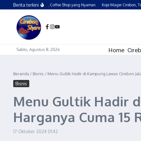
Lewati ke konten
Berita terkini
Rum Coffee Cirebon, Coffee Shop yang Nyaman
Kopi Mager Cirebon, Temp
Home
Cire
Sabtu, Agustus 8, 2026
Beranda
/
Bisnis
/
Menu Gultik Hadir di Kampung Lawas Cirebon Jal
Bisnis
Menu Gultik Hadir 
Harganya Cuma 15 
17 Oktober 2024
01:42