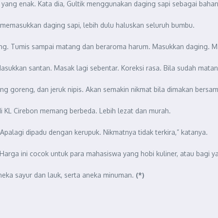
 yang enak. Kata dia, Gultik menggunakan daging sapi sebagai baha
um memasukkan daging sapi, lebih dulu haluskan seluruh bumbu.
g. Tumis sampai matang dan beraroma harum. Masukkan daging. Ma
sukkan santan. Masak lagi sebentar. Koreksi rasa. Bila sudah matan
g goreng, dan jeruk nipis. Akan semakin nikmat bila dimakan bersam
di KL Cirebon memang berbeda. Lebih lezat dan murah.
Apalagi dipadu dengan kerupuk. Nikmatnya tidak terkira,” katanya.
. Harga ini cocok untuk para mahasiswa yang hobi kuliner, atau bagi
, aneka sayur dan lauk, serta aneka minuman.
(*)