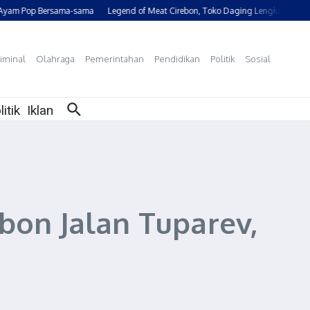
m Pop Bersama-sama
Legend of Meat Cirebon, Toko Daging Lengkap dan Berkua
iminal
Olahraga
Pemerintahan
Pendidikan
Politik
Sosial
litik
Iklan
bon Jalan Tuparev,