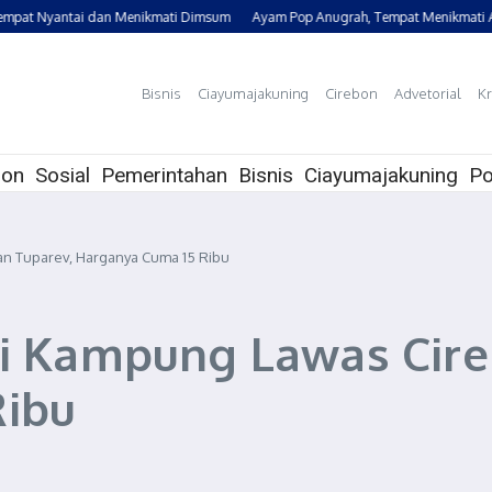
at Nyantai dan Menikmati Dimsum
Ayam Pop Anugrah, Tempat Menikmati Aya
Bisnis
Ciayumajakuning
Cirebon
Advetorial
Kr
bon
Sosial
Pemerintahan
Bisnis
Ciayumajakuning
Po
an Tuparev, Harganya Cuma 15 Ribu
di Kampung Lawas Cire
Ribu