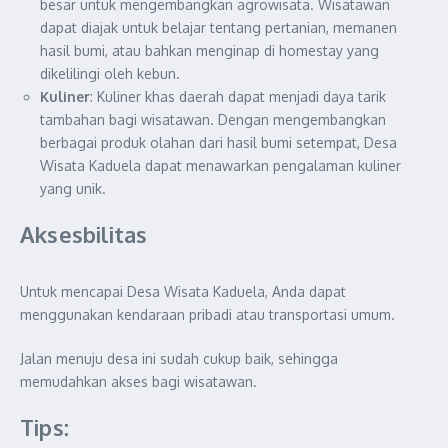
besar untuk mengembangkan agrowisata. Wisatawan
dapat diajak untuk belajar tentang pertanian, memanen
hasil bumi, atau bahkan menginap di homestay yang
dikelilingi oleh kebun.
Kuliner
: Kuliner khas daerah dapat menjadi daya tarik
tambahan bagi wisatawan. Dengan mengembangkan
berbagai produk olahan dari hasil bumi setempat, Desa
Wisata Kaduela dapat menawarkan pengalaman kuliner
yang unik.
Aksesbilitas
Untuk mencapai Desa Wisata Kaduela, Anda dapat
menggunakan kendaraan pribadi atau transportasi umum.
Jalan menuju desa ini sudah cukup baik, sehingga
memudahkan akses bagi wisatawan.
Tips: