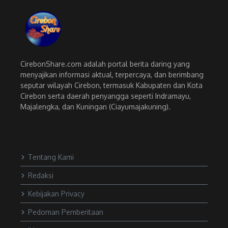
CirebonShare.com adalah portal berita daring yang
menyajikan informasi aktual, terpercaya, dan berimbang
seputar wilayah Cirebon, termasuk Kabupaten dan Kota
Cirebon serta daerah penyangga seperti Indramayu,
Majalengka, dan Kuningan (Ciayumajakuning).
Tentang Kami
Redaksi
Kebijakan Privacy
Pedoman Pemberitaan