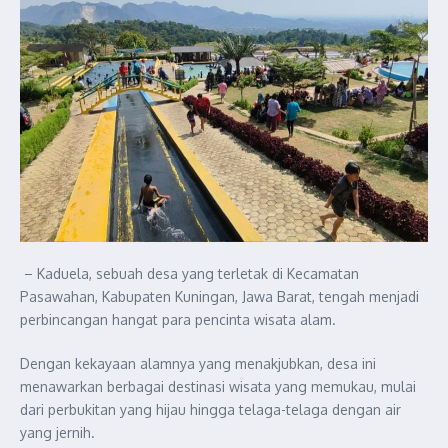
– Kaduela, sebuah desa yang terletak di Kecamatan
Pasawahan, Kabupaten Kuningan, Jawa Barat, tengah menjadi
perbincangan hangat para pencinta wisata alam.
Dengan kekayaan alamnya yang menakjubkan, desa ini
menawarkan berbagai destinasi wisata yang memukau, mulai
dari perbukitan yang hijau hingga telaga-telaga dengan air
yang jernih.