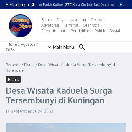
Lewati ke konten
Berita terkini
Pelataran Parkir Kuliner GTC Kota Cirebon Jadi Sorotan
Humble 
Bisnis
Ciayumajakuning
Cirebon
Advetorial
Kriminal
Olahraga
Pemerintahan
Pendidikan
Politik
Sosial
Jumat, Agustus 7,
Main Menu
2026
Beranda
/
Bisnis
/
Desa Wisata Kaduela Surga Tersembunyi di
Kuningan
Bisnis
Desa Wisata Kaduela Surga
Tersembunyi di Kuningan
17 September 2024
01:53