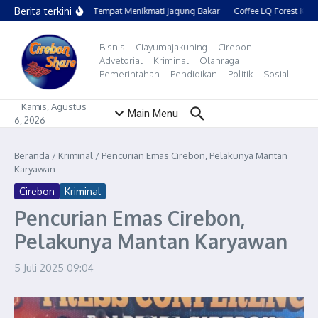
Lewati ke konten
Berita terkini
FSVCorn, Tempat Menikmati Jagung Bakar
Coffee LQ Forest Kun
Bisnis
Ciayumajakuning
Cirebon
Advetorial
Kriminal
Olahraga
Pemerintahan
Pendidikan
Politik
Sosial
Kamis, Agustus
Main Menu
6, 2026
Beranda
/
Kriminal
/
Pencurian Emas Cirebon, Pelakunya Mantan
Karyawan
Cirebon
Kriminal
Pencurian Emas Cirebon,
Pelakunya Mantan Karyawan
5 Juli 2025
09:04