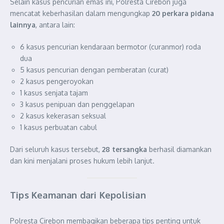
Selain kasus pencurian emas ini, Polresta Cirebon juga
mencatat keberhasilan dalam mengungkap
20 perkara pidana
lainnya
, antara lain:
6 kasus pencurian kendaraan bermotor (curanmor) roda
dua
5 kasus pencurian dengan pemberatan (curat)
2 kasus pengeroyokan
1 kasus senjata tajam
3 kasus penipuan dan penggelapan
2 kasus kekerasan seksual
1 kasus perbuatan cabul
Dari seluruh kasus tersebut,
28 tersangka
berhasil diamankan
dan kini menjalani proses hukum lebih lanjut.
Tips Keamanan dari Kepolisian
Polresta Cirebon membagikan beberapa tips penting untuk