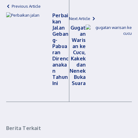
Previous Article
Perbai
Next Article
kan
Jalan
Gugat
Geban
an
g-
Waris
Pabua
an ke
ran
Cucu,
Direnc
Kakek
anaka
dan
n
Nenek
Tahun
Buka
Ini
Suara
Berita Terkait