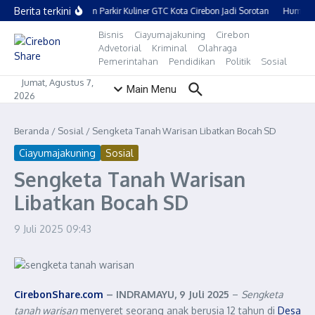
Lewati ke konten
Berita terkini
Pelataran Parkir Kuliner GTC Kota Cirebon Jadi Sorotan
Humble C
Bisnis
Ciayumajakuning
Cirebon
Advetorial
Kriminal
Olahraga
Pemerintahan
Pendidikan
Politik
Sosial
Jumat, Agustus 7,
Main Menu
2026
Beranda
/
Sosial
/
Sengketa Tanah Warisan Libatkan Bocah SD
Ciayumajakuning
Sosial
Sengketa Tanah Warisan
Libatkan Bocah SD
9 Juli 2025
09:43
CirebonShare.com
– INDRAMAYU, 9 Juli 2025
–
Sengketa
tanah warisan
menyeret seorang anak berusia 12 tahun di
Desa