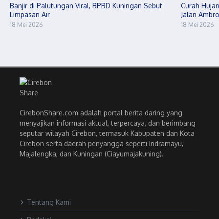
Banjir di Palutungan Viral, BPBD Kuningan Sebut
Curah Hujan
Limpasan Air
Jalan Ambro
18 Mei 2026
18 Mei 2026
CirebonShare.com adalah portal berita daring yang
menyajikan informasi aktual, terpercaya, dan berimbang
seputar wilayah Cirebon, termasuk Kabupaten dan Kota
Cirebon serta daerah penyangga seperti Indramayu,
Majalengka, dan Kuningan (Ciayumajakuning).
Tentang Kami