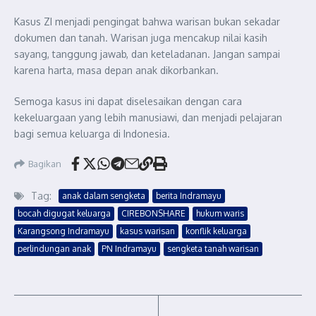
Kasus ZI menjadi pengingat bahwa warisan bukan sekadar
dokumen dan tanah. Warisan juga mencakup nilai kasih
sayang, tanggung jawab, dan keteladanan. Jangan sampai
karena harta, masa depan anak dikorbankan.
Semoga kasus ini dapat diselesaikan dengan cara
kekeluargaan yang lebih manusiawi, dan menjadi pelajaran
bagi semua keluarga di Indonesia.
Bagikan
Tag:
anak dalam sengketa
berita Indramayu
bocah digugat keluarga
CIREBONSHARE
hukum waris
Karangsong Indramayu
kasus warisan
konflik keluarga
perlindungan anak
PN Indramayu
sengketa tanah warisan