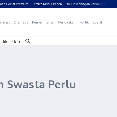
oklat Premium
Amico Risol Cirebon, Risol Unik dengan Varian Manis dan Gurih
iminal
Olahraga
Pemerintahan
Pendidikan
Politik
Sosial
litik
Iklan
ah Swasta Perlu