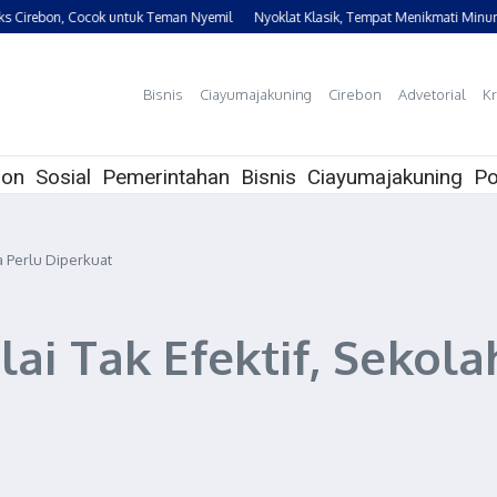
rebon, Cocok untuk Teman Nyemil
Nyoklat Klasik, Tempat Menikmati Minuman C
Bisnis
Ciayumajakuning
Cirebon
Advetorial
Kr
bon
Sosial
Pemerintahan
Bisnis
Ciayumajakuning
Po
a Perlu Diperkuat
lai Tak Efektif, Sekol