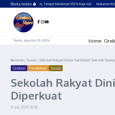
Lewati ke konten
Berita terkini
Kopi Semangat Cirebon, Tempat Menikmati 100% Kopi Asli
Makaroni Kicks Ci
Home
Cire
Senin, Agustus 10, 2026
Beranda
/
Sosial
/
Sekolah Rakyat Dinilai Tak Efektif, Sekolah Swast
Cirebon
Pendidikan
Sosial
Sekolah Rakyat Dini
Diperkuat
13 Juli 2025
10:18