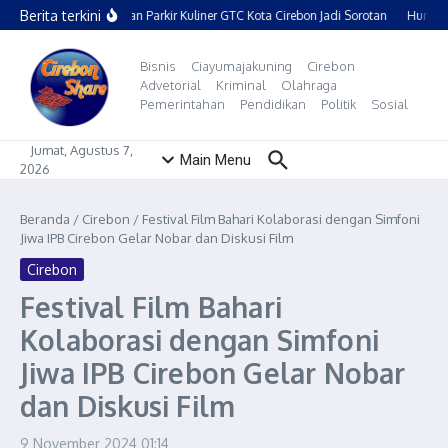
Lewati ke konten
Berita terkini
Pelataran Parkir Kuliner GTC Kota Cirebon Jadi Sorotan
Humble 
Bisnis
Ciayumajakuning
Cirebon
Advetorial
Kriminal
Olahraga
Pemerintahan
Pendidikan
Politik
Sosial
Jumat, Agustus 7,
Main Menu
2026
Beranda
/
Cirebon
/
Festival Film Bahari Kolaborasi dengan Simfoni
Jiwa IPB Cirebon Gelar Nobar dan Diskusi Film
Cirebon
Festival Film Bahari
Kolaborasi dengan Simfoni
Jiwa IPB Cirebon Gelar Nobar
dan Diskusi Film
9 November 2024
01:14