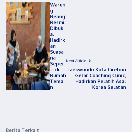
Warun
g
Reang
Resmi
Dibuk
a,
Hadirk
an
Suasa
na
Next Article
Seper
ti di
Taekwondo Kota Cirebon
Rumah
Gelar Coaching Clinic,
Tema
Hadirkan Pelatih Asal
n
Korea Selatan
Berita Terkait