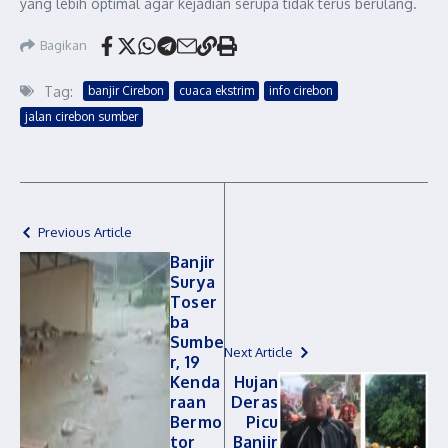
yang lebih optimal agar kejadian serupa tidak terus berulang.
Bagikan
Tag:
banjir Cirebon
cuaca ekstrim
info cirebon
jalan cirebon sumber
Previous Article
Banjir
Surya
Toser
ba
Sumbe
Next Article
r, 19
Kenda
Hujan
raan
Deras
Bermo
Picu
tor
Banjir