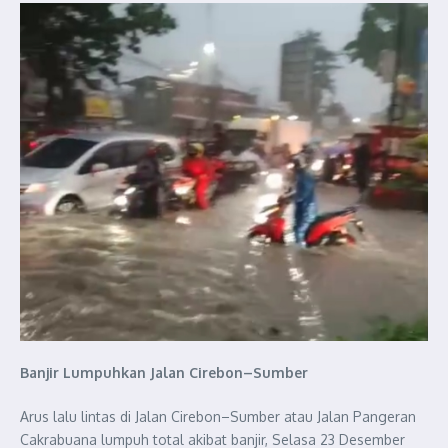
Banjir Lumpuhkan Jalan Cirebon–Sumber
Arus lalu lintas di Jalan Cirebon–Sumber atau Jalan Pangeran
Cakrabuana lumpuh total akibat banjir, Selasa 23 Desember