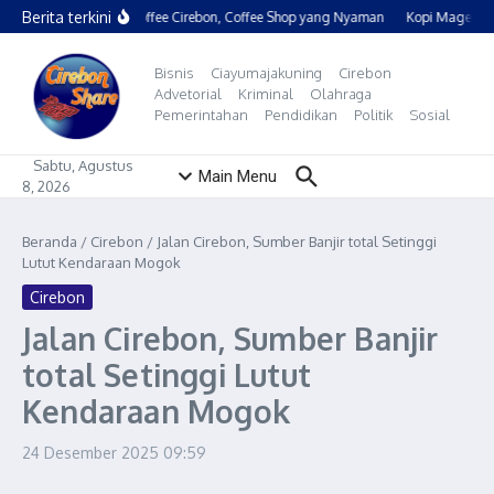
Lewati ke konten
Berita terkini
Rum Coffee Cirebon, Coffee Shop yang Nyaman
Kopi Mager Ci
Bisnis
Ciayumajakuning
Cirebon
Advetorial
Kriminal
Olahraga
Pemerintahan
Pendidikan
Politik
Sosial
Sabtu, Agustus
Main Menu
8, 2026
Beranda
/
Cirebon
/
Jalan Cirebon, Sumber Banjir total Setinggi
Lutut Kendaraan Mogok
Cirebon
Jalan Cirebon, Sumber Banjir
total Setinggi Lutut
Kendaraan Mogok
24 Desember 2025
09:59