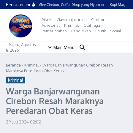
Lewati ke konten
Berita terkini
Rum Coffee Cirebon, Coffee Shop yang Nyaman
Kopi Mager Ci
Bisnis
Ciayumajakuning
Cirebon
Advetorial
Kriminal
Olahraga
Pemerintahan
Pendidikan
Politik
Sosial
Sabtu, Agustus
Main Menu
8, 2026
Beranda
/
Kriminal
/
Warga Banjarwangunan Cirebon Resah
Maraknya Peredaran Obat Keras
Kriminal
Warga Banjarwangunan
Cirebon Resah Maraknya
Peredaran Obat Keras
29 Juli 2024
02:02